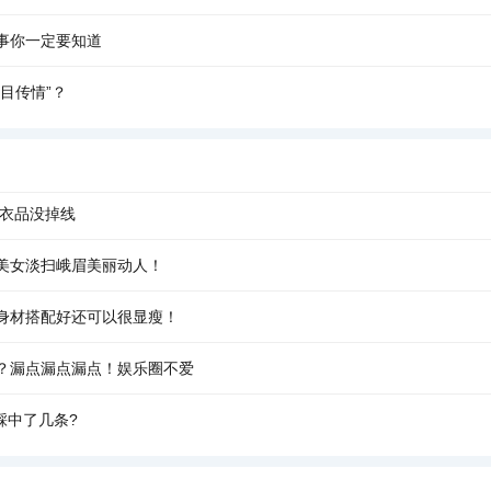
事你一定要知道
目传情”？
容衣品没掉线
美女淡扫峨眉美丽动人！
身材搭配好还可以很显瘦！
？漏点漏点漏点！娱乐圈不爱
踩中了几条?