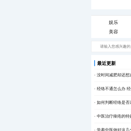
娱乐
美容
最近更新
·
没时间减肥却还想
·
经络不通怎么办 
·
如何判断经络是否
·
中医治疗痤疮的特
·
学着中医做好这几