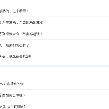
减肥的，进来看看！
期严重发福，全剧组劝她减肥
瑜伽序列锻炼全身，节奏感超强！
人，后来都怎么样了
大会，早鸟价最后3天！
块 这是谁的错!!
东西如何去除呢？
孕 对胎儿有影响?