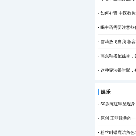
·
如何补肾 中医教
·
喝中药需要注意些
·
雪莉放飞自我 妆
·
高跟鞋搭配丝袜，
·
这种穿法很时髦，
娱乐
·
50岁陈红罕见现
·
原创 王菲经典的
·
粉丝叫错鹿晗角色