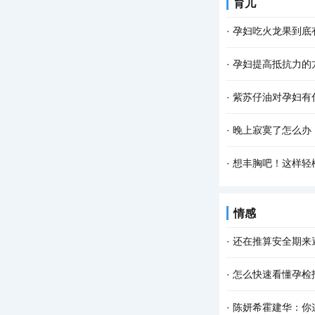
育儿
·
孕妇吃火龙果到底
·
孕妇提高抵抗力的
·
紫苏仔油对孕妇有
·
晚上寂寞了怎么办
·
想丰胸吧！这样轻
情感
·
还在推算安全期来
·
怎么快速看懂孕检
·
陈妍希霍建华：你