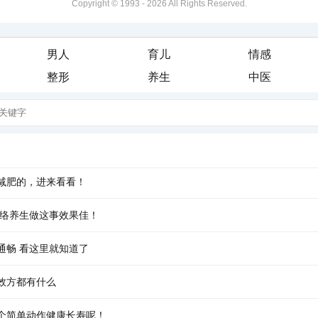
Copyright © 1993 -
2026 All Rights Reserved.
男人
育儿
情感
整形
养生
中医
减肥的，进来看看！
经络养生做这事效果佳！
通畅 看这里就知道了
效方都有什么
个简单动作健康长寿呢！