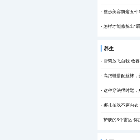
·
整形美容前这五件
·
怎样才能修炼出“眉
养生
·
雪莉放飞自我 妆
·
高跟鞋搭配丝袜，
·
这种穿法很时髦，
·
娜扎拍戏不穿内衣
·
护肤的3个雷区 你