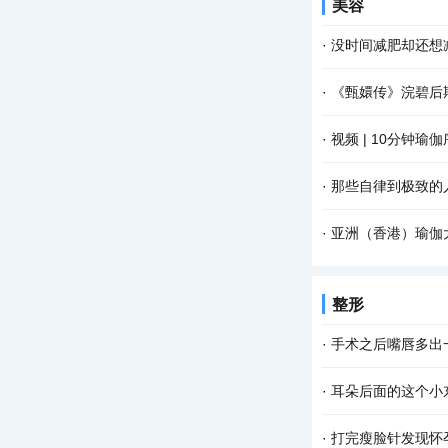
美容
·
没时间减肥却还想
·
《甄嬛传》浣碧后
·
视频 | 10分钟
·
那些自律到极致的
·
亚洲（香港）瑜伽
整形
·
手术之后嘴唇多出一
·
耳朵后面的这个小
·
打完瘦脸针发现怀