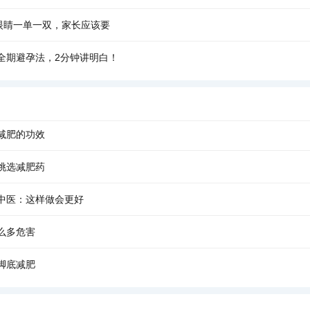
只眼睛一单一双，家长应该要
全期避孕法，2分钟讲明白！
减肥的功效
挑选减肥药
中医：这样做会更好
么多危害
脚底减肥