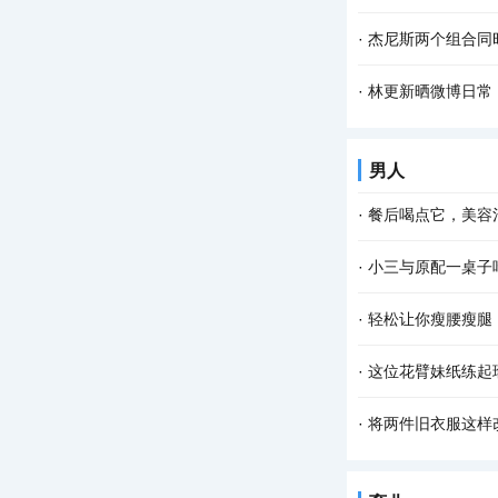
·
杰尼斯两个组合同
·
林更新晒微博日常
男人
·
餐后喝点它，美容
·
小三与原配一桌子
·
轻松让你瘦腰瘦腿
·
这位花臂妹纸练起
·
将两件旧衣服这样