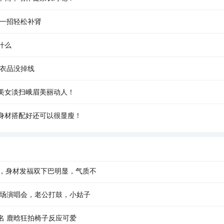
你一招轻松补肾
什么
容衣品没掉线
美女淡扫峨眉美丽动人！
身材搭配好还可以很显瘦！
身，身材发福双下巴明显，气质不
一场演唱会，老公打鼓，小姑子
名 鹿晗狂拍椅子反应可爱