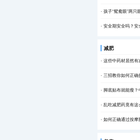
·
孩子“鸳鸯眼”两
·
安全期安全吗？安
减肥
·
这些中药材居然有
·
三招教你如何正确
·
脚底贴布就能瘦？
·
乱吃减肥药竟有这
·
如何正确通过按摩