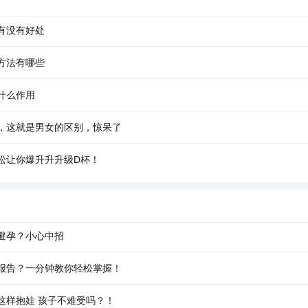
有没有好处
方法有哪些
什么作用
，这就是男女的区别，惊呆了
松让你爆升升升级D杯！
避孕？小心中招
报告？一分钟教你轻松掌握！
这样抱娃 孩子不难受吗？！