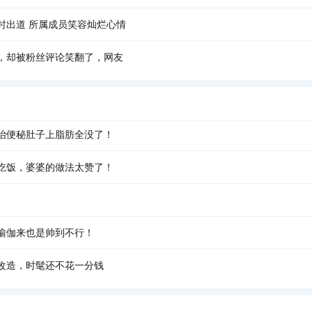
时出道 所属成员笑容灿烂心情
，却被粉丝评论笑翻了，网友
治便秘肚子上脂肪全没了！
吃饭，婆婆的做法太赞了！
瑜伽来也是帅到不行！
改造，时髦还不花一分钱